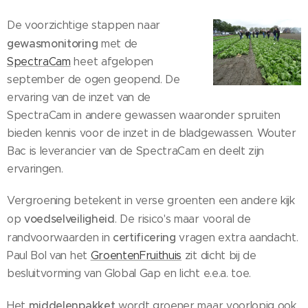
De voorzichtige stappen naar
gewasmonitoring
met de
SpectraCam
heet afgelopen
september de ogen geopend. De
ervaring van de inzet van de
SpectraCam in andere gewassen waaronder spruiten
bieden kennis voor de inzet in de bladgewassen. Wouter
Bac is leverancier van de SpectraCam en deelt zijn
ervaringen.
Vergroening betekent in verse groenten een andere kijk
voedselveiligheid
op
. De risico's maar vooral de
certificering
randvoorwaarden in
vragen extra aandacht.
Paul Bol van het
GroentenFruithuis
zit dicht bij de
besluitvorming van Global Gap en licht e.e.a. toe.
middelenpakket
Het
wordt groener maar voorlopig ook