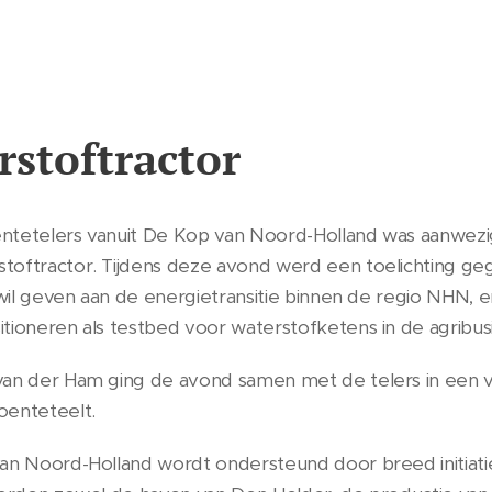
stoftractor
ntetelers vanuit De Kop van Noord-Holland was aanwezi
toftractor. Tijdens deze avond werd een toelichting g
wil geven aan de energietransitie binnen de regio NHN, en 
tioneren als testbed voor waterstofketens in de agribus
van der Ham ging de avond samen met de telers in een ve
oenteteelt.
an Noord-Holland wordt ondersteund door breed initiati