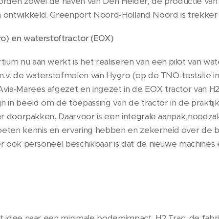
worden zowel de haven van Den Helder, de productie van 
ntwikkeld. Greenport Noord-Holland Noord is trekker van 
o) en waterstoftractor (EOX)
um nu aan werkt is het realiseren van een pilot van wat
d.m.v. de waterstofmolen van Hygro (op de TNO-testsite i
via-Marees afgezet en ingezet in de EOX tractor van H2
 in beeld om de toepassing van de tractor in de praktijk 
der doorpakken. Daarvoor is een integrale aanpak noodzake
eten kennis en ervaring hebben en zekerheid over de 
 er ook personeel beschikbaar is dat de nieuwe machines
et idee naar een minimale bodemimpact. H2 Trac, de fab