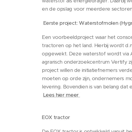
waterstof als energiedrager. Daarbij 
en de opslag voor meerdere sectoren o
Eerste project: Waterstofmolen (Hygr
Een voorbeeldproject waar het consorti
tractoren op het land. Hierbij wordt 
opgewekt. Deze waterstof wordt via A
agrarisch onderzoekcentrum Vertify zijn
project willen de initiatiefnemers ver
moeten op orde zijn, ondernemers mo
levering. Bovendien is van belang dat
Lees hier meer
EOX tractor
De EOX tractor is ontwikkeld vanuit h