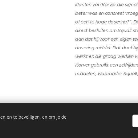
klanten van Korver die sign
beter was en concreet vroeg
of een te hoge dosering?". D
direct besluiten om Squall s
aan dat hij voor een eigen t
dosering middel. Dat doet hij
werkt en die graag werken vol
Korver gebruikt een zelfrij
middelen, waaronder Squall, in
en en te beveiligen, en om je de
© 2026 Vollegrondsgroente.net Alle rechten voorbehouden.
Cookies