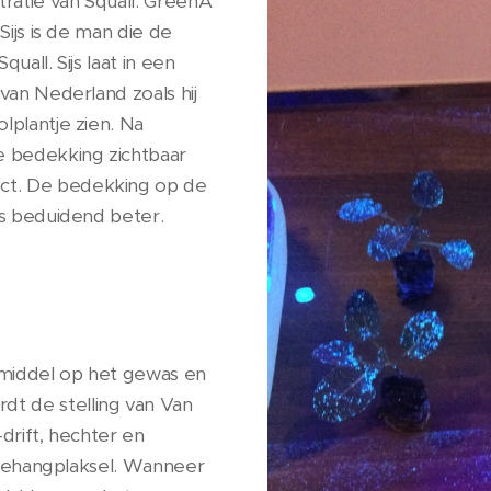
tratie van Squall. GreenA
Sijs is de man die de
uall. Sijs laat in een
van Nederland zoals hij
lplantje zien. Na
 bedekking zichtbaar
ct. De bedekking op de
is beduidend beter.
 middel op het gewas en
t de stelling van Van
drift, hechter en
t behangplaksel. Wanneer