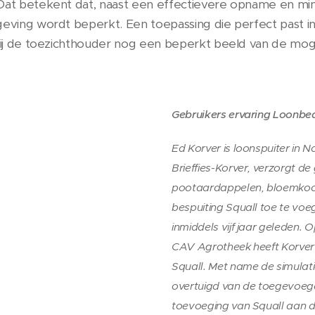
 Dat betekent dat, naast een effectievere opname en mi
geving wordt beperkt. Een toepassing die perfect past i
 bij de toezichthouder nog een beperkt beeld van de mo
Gebruikers ervaring Loonbedr
Ed Korver is loonspuiter in No
Brieffies-Korver, verzorgt d
pootaardappelen, bloemkool e
bespuiting Squall toe te voe
inmiddels vijf jaar geleden.
CAV Agrotheek heeft Korver 
Squall. Met name de simulat
overtuigd van de toegevoe
toevoeging van Squall aan d