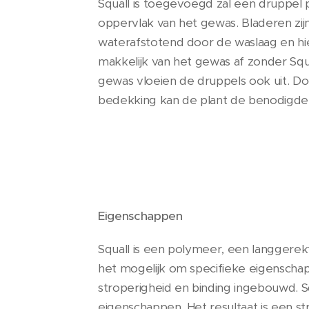
Squall is toegevoegd zal een druppel 
oppervlak van het gewas. Bladeren zijn
waterafstotend door de waslaag en hi
makkelijk van het gewas af zonder Squ
gewas vloeien de druppels ook uit. D
bedekking kan de plant de benodigde
Eigenschappen
Squall is een polymeer, een langgere
het mogelijk om specifieke eigenscha
stroperigheid en binding ingebouwd. S
eigenschappen. Het resultaat is een str