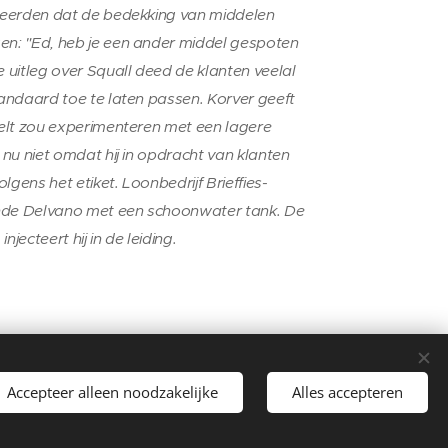
aleerden dat de bedekking van middelen
en: "Ed, heb je een ander middel gespoten
e uitleg over Squall deed de klanten veelal
tandaard toe te laten passen. Korver geeft
eelt zou experimenteren met een lagere
 nu niet omdat hij in opdracht van klanten
gens het etiket. Loonbedrijf Brieffies-
dende Delvano met een schoonwater tank. De
jecteert hij in de leiding.
Accepteer alleen noodzakelijke
Alles accepteren