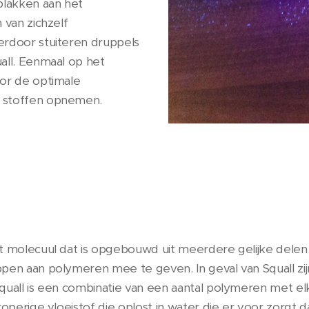
plakken aan het
 van zichzelf
erdoor stuiteren druppels
all. Eenmaal op het
oor de optimale
 stoffen opnemen.
kt molecuul dat is opgebouwd uit meerdere gelijke dele
ppen aan polymeren mee te geven. In geval van Squall z
quall is een combinatie van een aantal polymeren met e
operige vloeistof die oplost in water die er voor zorgt d