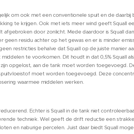
elijk om ook met een conventionele spuit en de daarbij 
ing te krijgen. Ook met iets meer wind geeft Squall een
rdt afgebroken door zonlicht. Mede daardoor is Squall dan
ft er geen residu achter op het gewas en er is minder emi
een restricties behalve dat Squall op de juiste manier 
delen te voorkomen. Dit houdt in dat 0,5% Squall als all
zijn opgelost, aan de tank moet worden toegevoegd. D
iter spuitvloeistof moet worden toegevoegd. Deze concentr
dosering waarmee middelen werken.
reducerend. Echter is Squall in de tank niet controleerba
erende techniek. Wel geeft de drift reductie een strakke
loten en naburige percelen. Juist daar biedt Squall mog