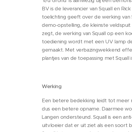
'v/d Grond' is aanwezig bij een demons
BV is de leverancier van Squall en Rick 
toelichting geeft over de werking van Sq
demo-opstelling, de kleinste veldspuit 
zegt, de werking van Squall op een koo
toediening wordt met een UV lamp de
gemaakt. Met verbazingwekkend effe
plantjes van de toepassing met Squall 
Werking
Een betere bedekking leidt tot meer
dus een betere opname. Daarmee word
Langen ondersteund. Squall is een anti-
uitvloeier dat er uit ziet als een soor