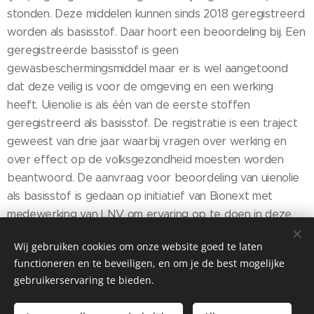
stonden. Deze middelen kunnen sinds 2018 geregistreerd
worden als basisstof. Daar hoort een beoordeling bij. Een
geregistreerde basisstof is geen
gewasbeschermingsmiddel maar er is wel aangetoond
dat deze veilig is voor de omgeving en een werking
heeft. Uienolie is als één van de eerste stoffen
geregistreerd als basisstof. De registratie is een traject
geweest van drie jaar waarbij vragen over werking en
over effect op de volksgezondheid moesten worden
beantwoord. De aanvraag voor beoordeling van uienolie
als basisstof is gedaan op initiatief van Bionext met
medewerking van LNV om ervaring op te doen in deze
procedure.
Wij gebruiken cookies om onze website goed te laten
functioneren en te beveiligen, en om je de best mogelijke
gebruikerservaring te bieden.
© 2026 Vollegrondsgroente.net Alle rechten voorbehouden.