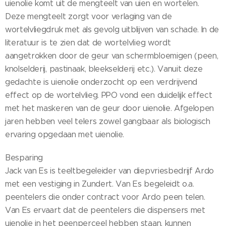
uienolie komt uit de mengteelt van uien en wortelen.
Deze mengteelt zorgt voor verlaging van de
wortelvliegdruk met als gevolg uitblijven van schade. In de
literatuur is te zien dat de wortelvlieg wordt
aangetrokken door de geur van schermbloemigen (peen,
knolselderij, pastinaak, bleekselderij etc.). Vanuit deze
gedachte is uienolie onderzocht op een verdrijvend
effect op de wortelvlieg. PPO vond een duidelijk effect
met het maskeren van de geur door uienolie. Afgelopen
jaren hebben veel telers zowel gangbaar als biologisch
ervaring opgedaan met uienolie.
Besparing
Jack van Es is teeltbegeleider van diepvriesbedrijf Ardo
met een vestiging in Zundert. Van Es begeleidt o.a.
peentelers die onder contract voor Ardo peen telen.
Van Es ervaart dat de peentelers die dispensers met
uienolie in het peenperceel hebben staan, kunnen