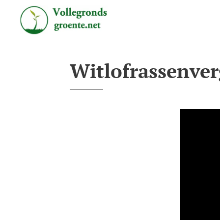
Witlofrassenver