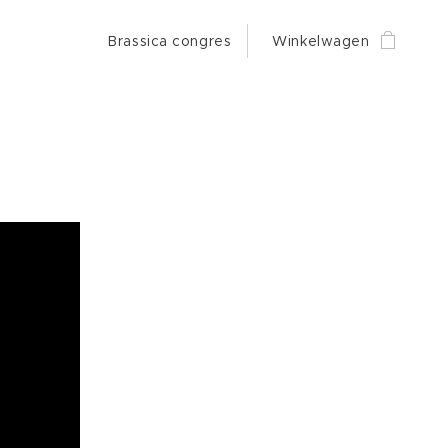
Brassica congres
Winkelwagen