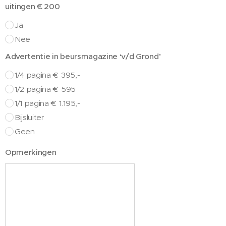
uitingen € 200
Ja
Nee
Advertentie in beursmagazine ‘v/d Grond’
1/4 pagina € 395,-
1/2 pagina € 595
1/1 pagina € 1.195,-
Bijsluiter
Geen
Opmerkingen