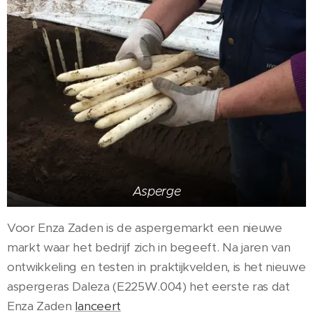
Asperge
Voor Enza Zaden is de aspergemarkt een nieuwe
markt waar het bedrijf zich in begeeft. Na jaren van
ontwikkeling en testen in praktijkvelden, is het nieuwe
aspergeras Daleza (E225W.004) het eerste ras dat
Enza Zaden
lanceert