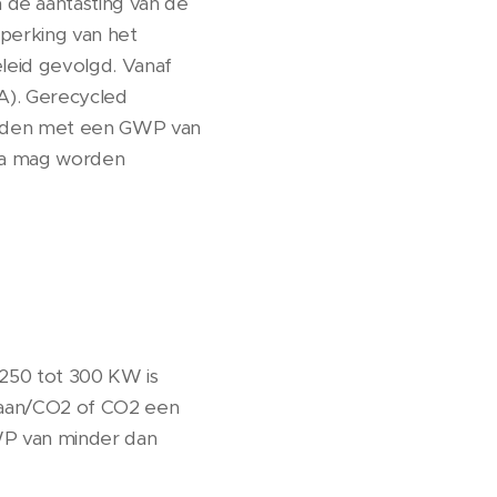
 de aantasting van de
eperking van het
leid gevolgd. Vanaf
A). Gerecycled
orden met een GWP van
ota mag worden
n 250 tot 300 KW is
paan/CO2 of CO2 een
WP van minder dan