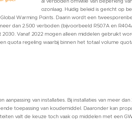
al verboden omwille van beperking van
ozonlaag. Huidig beleid is gericht op b
 Global Warming Points. Daarin wordt een tweesporenbe
meer dan 2.500 verboden (bijvoorbeeld R507A en R404
ot 2030. Vanaf 2022 mogen alleen middelen gebruikt w
een quota regeling waarbij binnen het totaal volume qu
n aanpassing van installaties. Bij installaties van meer da
gende toepassing van koudemiddel. Daaronder kan pro
citeiten valt de keuze toch vaak op middelen met een G