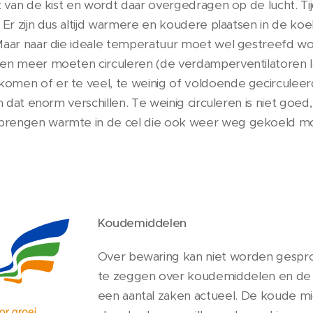
t van de kist en wordt daar overgedragen op de lucht. T
Er zijn dus altijd warmere en koudere plaatsen in de koelc
Maar naar die ideale temperatuur moet wel gestreefd wo
en meer moeten circuleren (de verdamperventilatoren la
men of er te veel, te weinig of voldoende gecirculeerd 
n dat enorm verschillen. Te weinig circuleren is niet goed
brengen warmte in de cel die ook weer weg gekoeld m
Koudemiddelen
Over bewaring kan niet worden gespr
te zeggen over koudemiddelen en de w
een aantal zaken actueel. De koude mi