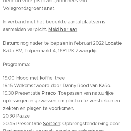
bedoeld voor (aspirant-)abonnees van
Vollegrondsgroente.net.
In verband met het beperkte aantal plaatsen is
aanmelden verplicht.
Meld hier aan
Datum
Locatie
: nog nader te bepalen in februari 2022
:
KaRo BV, Tulpenmarkt 4, 1681 PK Zwaagdijk
Programma
:
19.00 Inloop met koffie, thee
19.15 Welkomstwoord door Danny Rood van KaRo.
19.30 Presentatie
Pireco
: Toepassen van natuurlijke
oplossingen in gewassen om planten te versterken en
ziekten en plagen te voorkomen.
20.30 Pauze
20.45 Presentatie
Soiltech
: Opbrengstenderving door