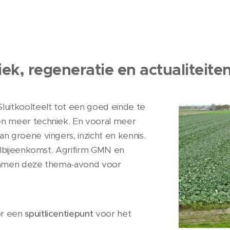
iek, regeneratie en actualiteite
uitkoolteelt tot een goed einde te
n meer techniek. En vooral meer
 groene vingers, inzicht en kennis.
olbijeenkomst. Agrifirm GMN en
amen deze thema-avond voor
or een
spuitlicentiepunt
voor het