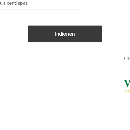
iticentiepas
Indienen
Ul