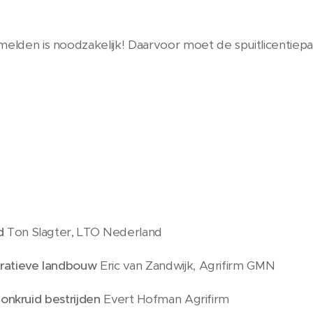
melden is noodzakelijk! Daarvoor moet de spuitlicentie
id
Ton Slagter, LTO Nederland
eratieve landbouw
Eric van Zandwijk, Agrifirm GMN
t
onkruid bestrijden
Evert Hofman Agrifirm