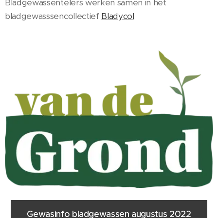
Bladgewassentelers werken samen in het
bladgewasssencollectief
Bladycol
Gewasinfo bladgewassen augustus 2022